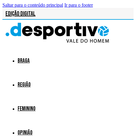
Saltar para o conteúdo principal
Ir para o footer
Edição Digital
Braga
Região
Feminino
Opinião