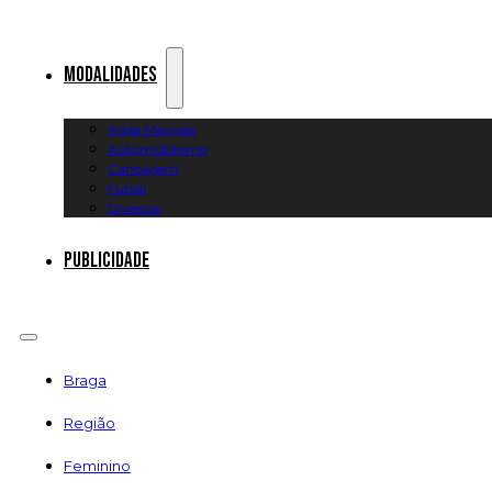
Modalidades
Artes Marciais
Automobilismo
Canoagem
Futsal
Diversos
Publicidade
Braga
Região
Feminino