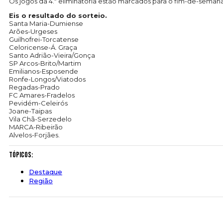
Os jogos da 4.ª eliminatória estão marcados para o fim-de-semana 
Eis o resultado do sorteio.
Santa Maria-Dumiense
Arões-Urgeses
Guilhofrei-Torcatense
Celoricense-Á. Graça
Santo Adrião-Vieira/Gonça
SP Arcos-Brito/Martim
Emilianos-Esposende
Ronfe-Longos/Viatodos
Regadas-Prado
FC Amares-Fradelos
Pevidém-Celeirós
Joane-Taipas
Vila Chã-Serzedelo
MARCA-Ribeirão
Alvelos-Forjães.
Tópicos:
Destaque
Região