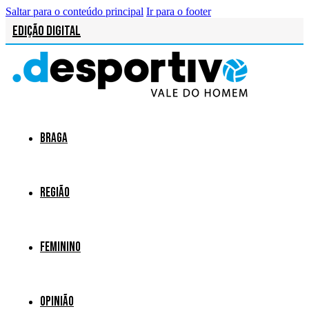
Saltar para o conteúdo principal
Ir para o footer
Edição Digital
Braga
Região
Feminino
Opinião