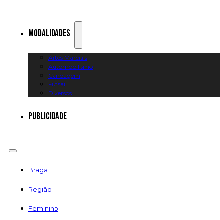
Modalidades
Artes Marciais
Automobilismo
Canoagem
Futsal
Diversos
Publicidade
Braga
Região
Feminino