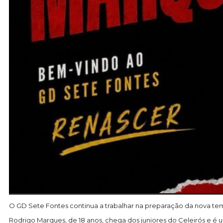
O GD Sete Fontes continua a trabalhar na preparação da nova te
Rodrigo Marques, de 18 anos, chega dos juniores do Celeirós e é 