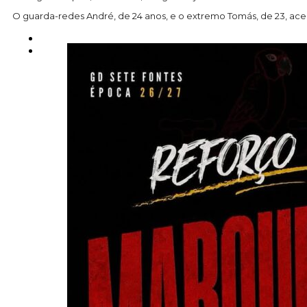
O guarda-redes André, de 24 anos, e o extremo Tomás, de 23, ac