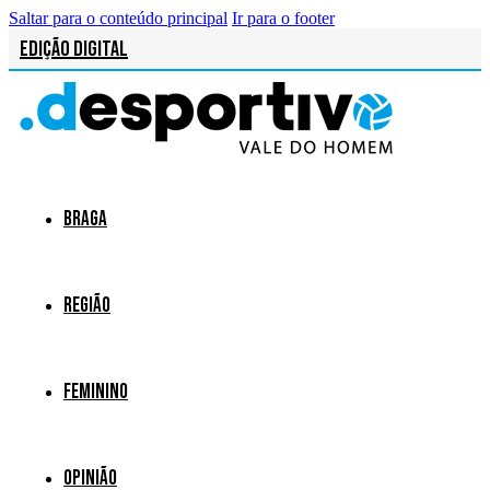
Saltar para o conteúdo principal
Ir para o footer
Edição Digital
Braga
Região
Feminino
Opinião