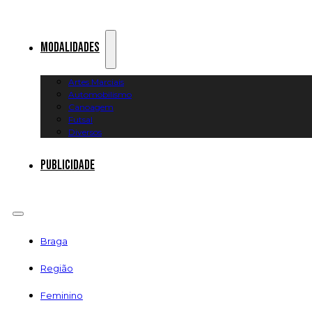
Modalidades
Artes Marciais
Automobilismo
Canoagem
Futsal
Diversos
Publicidade
Braga
Região
Feminino