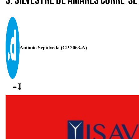
S. Silvestre de Amares corre-s
António Sepúlveda (CP 2063-A)