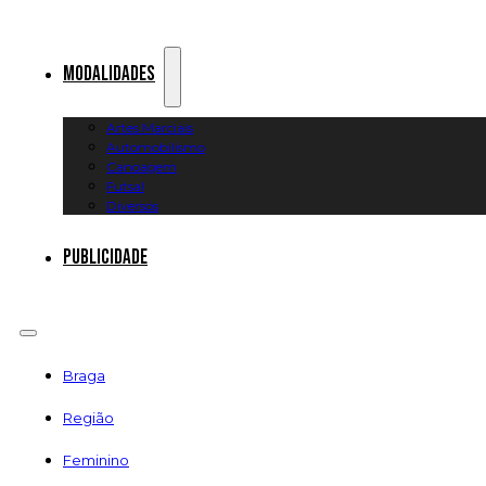
Modalidades
Artes Marciais
Automobilismo
Canoagem
Futsal
Diversos
Publicidade
Braga
Região
Feminino