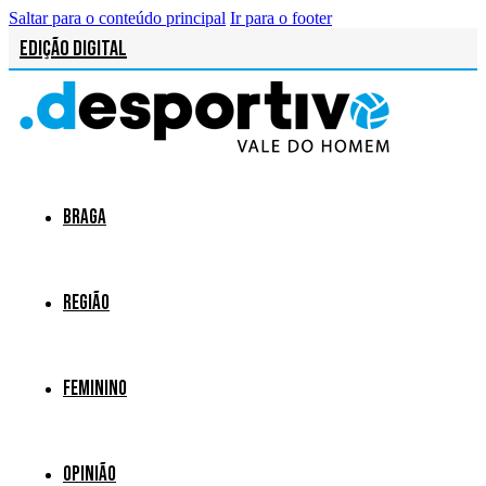
Saltar para o conteúdo principal
Ir para o footer
Edição Digital
Braga
Região
Feminino
Opinião