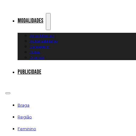
Modalidades
Artes Marciais
Automobilismo
Canoagem
Futsal
Diversos
Publicidade
Braga
Região
Feminino