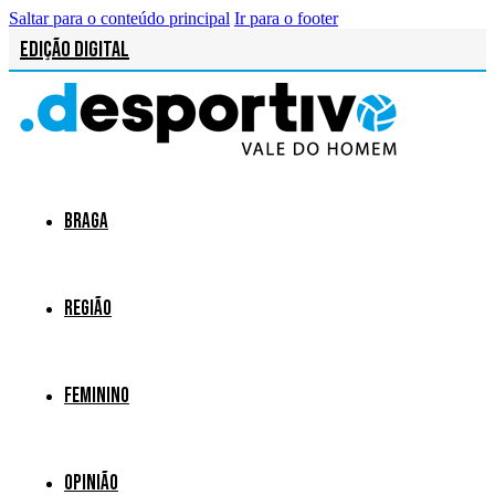
Saltar para o conteúdo principal
Ir para o footer
Edição Digital
Braga
Região
Feminino
Opinião