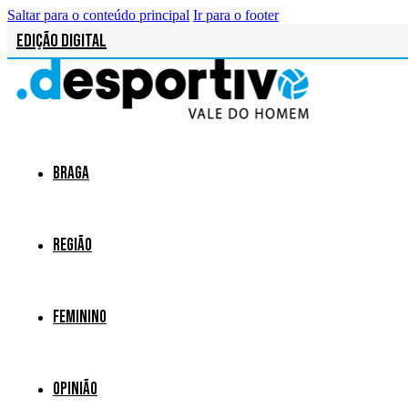
Saltar para o conteúdo principal
Ir para o footer
Edição Digital
Braga
Região
Feminino
Opinião