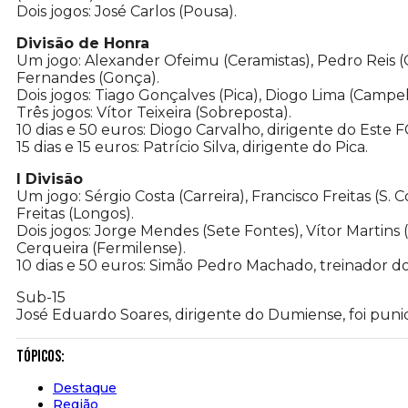
Dois jogos: José Carlos (Pousa).
Divisão de Honra
Um jogo: Alexander Ofeimu (Ceramistas), Pedro Reis (C
Fernandes (Gonça).
Dois jogos: Tiago Gonçalves (Pica), Diogo Lima (Campel
Três jogos: Vítor Teixeira (Sobreposta).
10 dias e 50 euros: Diogo Carvalho, dirigente do Este 
15 dias e 15 euros: Patrício Silva, dirigente do Pica.
I Divisão
Um jogo: Sérgio Costa (Carreira), Francisco Freitas (S.
Freitas (Longos).
Dois jogos: Jorge Mendes (Sete Fontes), Vítor Martins 
Cerqueira (Fermilense).
10 dias e 50 euros: Simão Pedro Machado, treinador do
Sub-15
José Eduardo Soares, dirigente do Dumiense, foi punid
Tópicos:
Destaque
Região