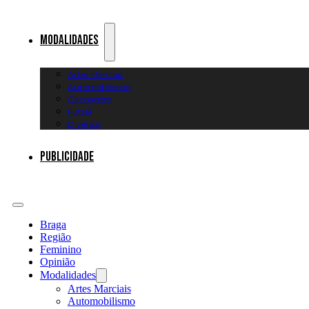
Modalidades
Artes Marciais
Automobilismo
Canoagem
Futsal
Diversos
Publicidade
Braga
Região
Feminino
Opinião
Modalidades
Artes Marciais
Automobilismo