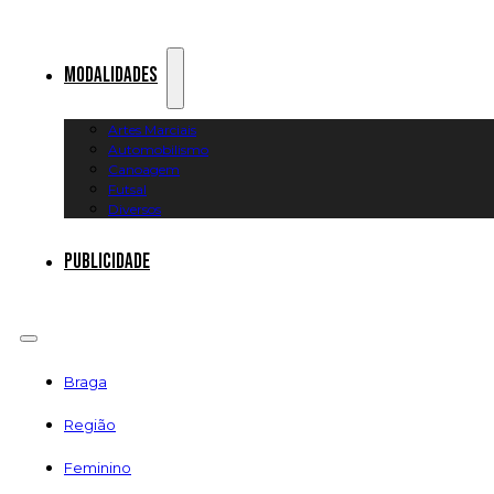
Modalidades
Artes Marciais
Automobilismo
Canoagem
Futsal
Diversos
Publicidade
Braga
Região
Feminino