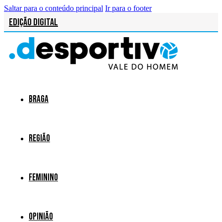
Saltar para o conteúdo principal
Ir para o footer
Edição Digital
Braga
Região
Feminino
Opinião