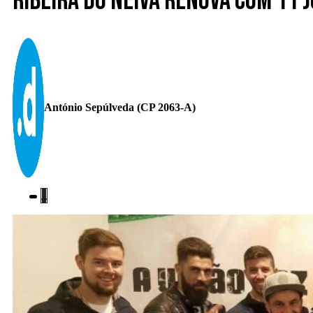
Ribeira do Neiva renova com 11 
António Sepúlveda (CP 2063-A)