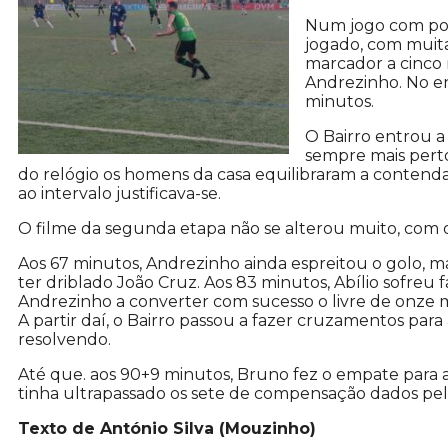
Num jogo com po
jogado, com muita
marcador a cinco
Andrezinho. No e
minutos.
O Bairro entrou a
sempre mais perto
do relógio os homens da casa equilibraram a contenda,
ao intervalo justificava-se.
O filme da segunda etapa não se alterou muito, com o
Aos 67 minutos, Andrezinho ainda espreitou o golo, ma
ter driblado João Cruz. Aos 83 minutos, Abílio sofreu f
Andrezinho a converter com sucesso o livre de onze 
A partir daí, o Bairro passou a fazer cruzamentos para 
resolvendo.
Até que. aos 90+9 minutos, Bruno fez o empate para a 
tinha ultrapassado os sete de compensação dados pelo
Texto de António Silva (Mouzinho)