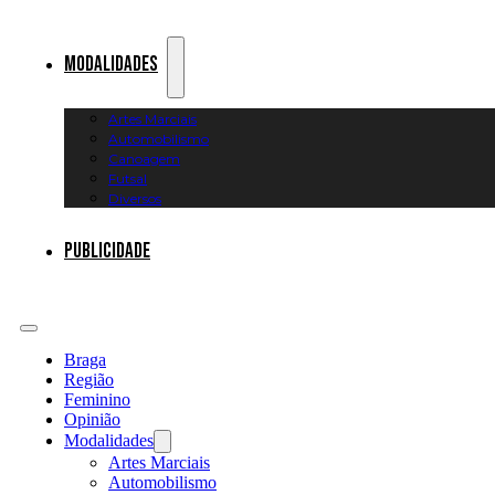
Modalidades
Artes Marciais
Automobilismo
Canoagem
Futsal
Diversos
Publicidade
Braga
Região
Feminino
Opinião
Modalidades
Artes Marciais
Automobilismo