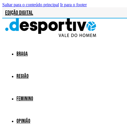
Saltar para o conteúdo principal
Ir para o footer
Edição Digital
Braga
Região
Feminino
Opinião