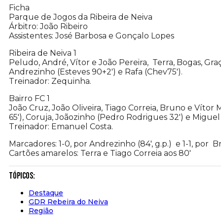
Ficha
Parque de Jogos da Ribeira de Neiva
Árbitro: João Ribeiro
Assistentes: José Barbosa e Gonçalo Lopes
Ribeira de Neiva 1
Peludo, André, Vítor e João Pereira, Terra, Bogas, Graça
Andrezinho (Esteves 90+2′) e Rafa (Chev75′).
Treinador: Zequinha.
Bairro FC 1
João Cruz, João Oliveira, Tiago Correia, Bruno e Vítor
65′), Coruja, Joãozinho (Pedro Rodrigues 32′) e Miguel
Treinador: Emanuel Costa.
Marcadores: 1-0, por Andrezinho (84′, g.p.) e 1-1, por B
Cartões amarelos: Terra e Tiago Correia aos 80′
Tópicos:
Destaque
GDR Rebeira do Neiva
Região