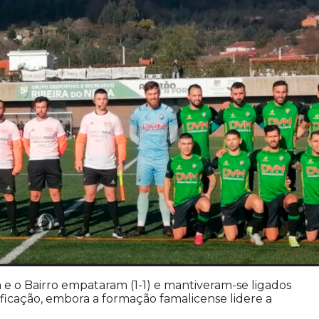
a e o Bairro empataram (1-1) e mantiveram-se ligados
sificação, embora a formação famalicense lidere a