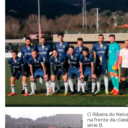
O Ribeira do Neiv
na frente da clas
série B.