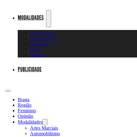
Modalidades
Artes Marciais
Automobilismo
Canoagem
Futsal
Diversos
Publicidade
Braga
Região
Feminino
Opinião
Modalidades
Artes Marciais
Automobilismo