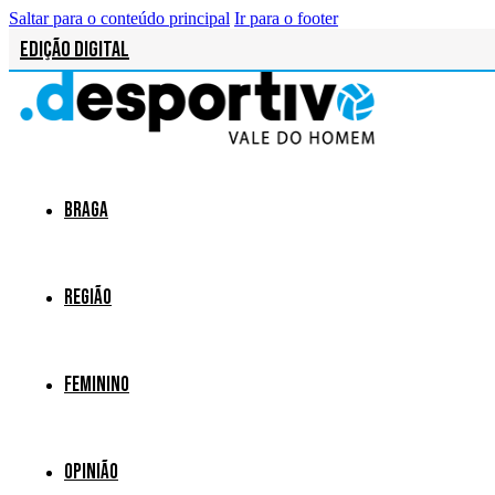
Saltar para o conteúdo principal
Ir para o footer
Edição Digital
Braga
Região
Feminino
Opinião