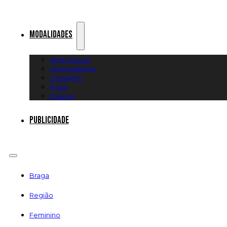
Modalidades
Artes Marciais
Automobilismo
Canoagem
Futsal
Diversos
Publicidade
Braga
Região
Feminino