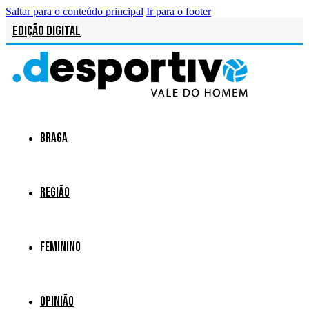
Saltar para o conteúdo principal
Ir para o footer
Edição Digital
Braga
Região
Feminino
Opinião