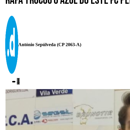
Rafa trocou o azul do Este FC p
António Sepúlveda (CP 2063-A)