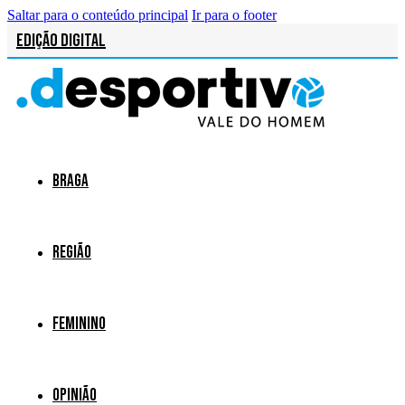
Saltar para o conteúdo principal
Ir para o footer
Edição Digital
Braga
Região
Feminino
Opinião