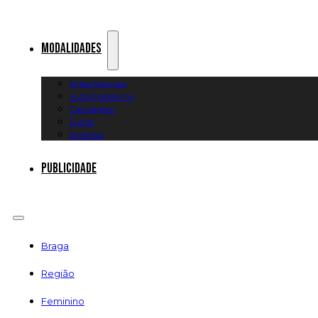
Modalidades
Artes Marciais
Automobilismo
Canoagem
Futsal
Diversos
Publicidade
Braga
Região
Feminino