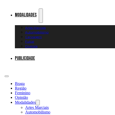
Modalidades
Artes Marciais
Automobilismo
Canoagem
Futsal
Diversos
Publicidade
Braga
Região
Feminino
Opinião
Modalidades
Artes Marciais
Automobilismo