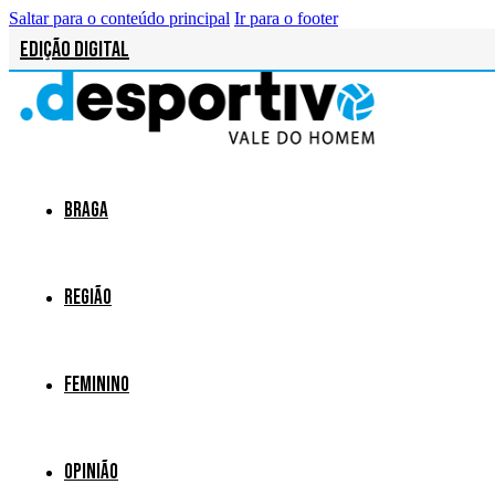
Saltar para o conteúdo principal
Ir para o footer
Edição Digital
Braga
Região
Feminino
Opinião