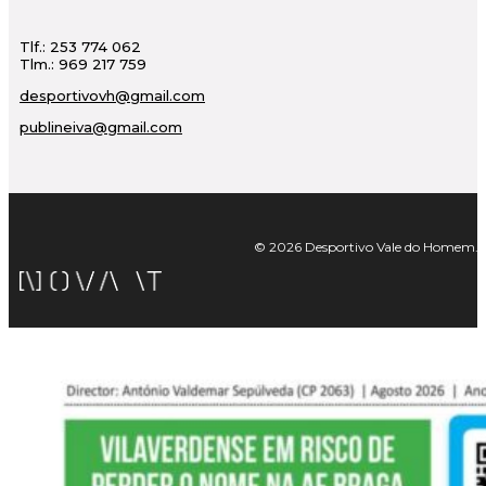
Tlf.: 253 774 062
Tlm.: 969 217 759
desportivovh@gmail.com
publineiva@gmail.com
© 2026 Desportivo Vale do Homem. Tod