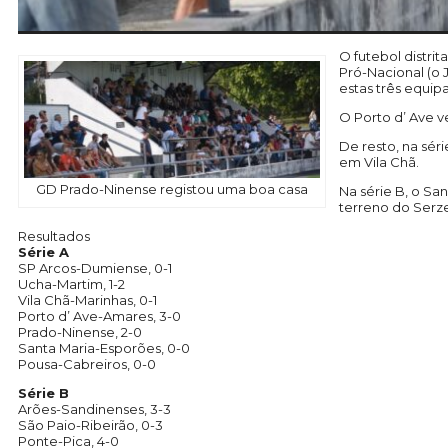
O futebol distri
Pró-Nacional (o 
estas três equip
O Porto d’ Ave v
De resto, na sér
em Vila Chã.
GD Prado-Ninense registou uma boa casa
Na série B, o S
terreno do Serze
Resultados
Série A
SP Arcos-Dumiense, 0-1
Ucha-Martim, 1-2
Vila Chã-Marinhas, 0-1
Porto d’ Ave-Amares, 3-0
Prado-Ninense, 2-0
Santa Maria-Esporões, 0-0
Pousa-Cabreiros, 0-0
Série B
Arões-Sandinenses, 3-3
São Paio-Ribeirão, 0-3
Ponte-Pica, 4-0