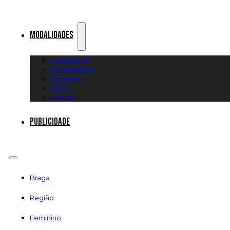
Modalidades
Artes Marciais
Automobilismo
Canoagem
Futsal
Diversos
Publicidade
Braga
Região
Feminino