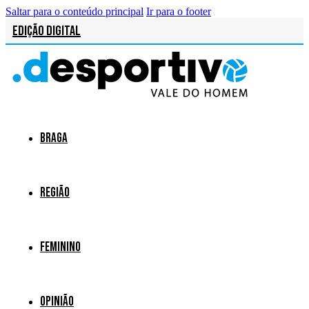
Saltar para o conteúdo principal
Ir para o footer
Edição Digital
Braga
Região
Feminino
Opinião