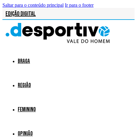
Saltar para o conteúdo principal
Ir para o footer
Edição Digital
Braga
Região
Feminino
Opinião