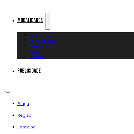
Modalidades
Artes Marciais
Automobilismo
Canoagem
Futsal
Diversos
Publicidade
Braga
Região
Feminino