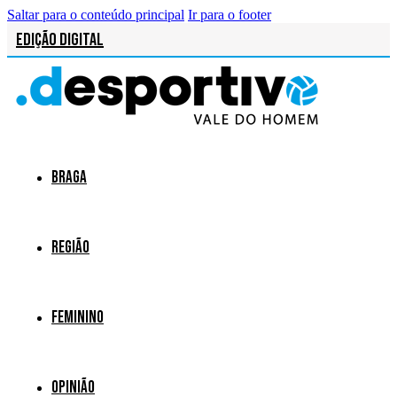
Saltar para o conteúdo principal
Ir para o footer
Edição Digital
Braga
Região
Feminino
Opinião