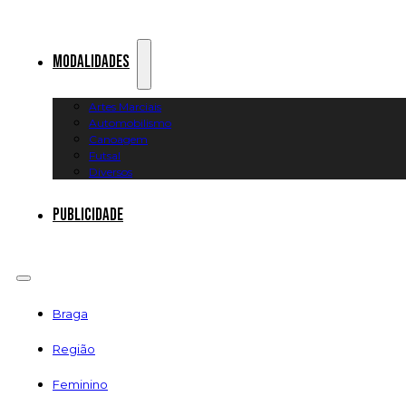
Modalidades
Artes Marciais
Automobilismo
Canoagem
Futsal
Diversos
Publicidade
Braga
Região
Feminino