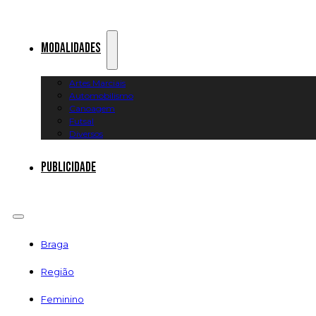
Modalidades
Artes Marciais
Automobilismo
Canoagem
Futsal
Diversos
Publicidade
Braga
Região
Feminino