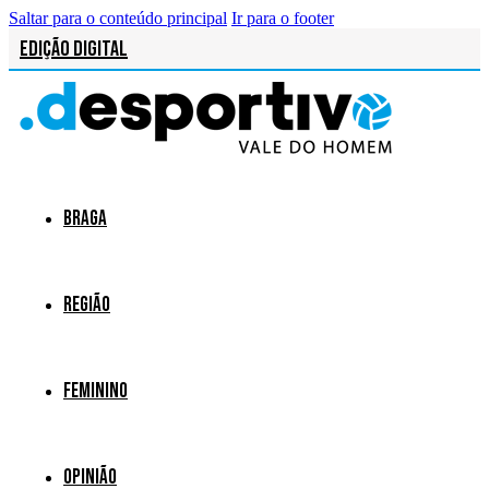
Saltar para o conteúdo principal
Ir para o footer
Edição Digital
Braga
Região
Feminino
Opinião