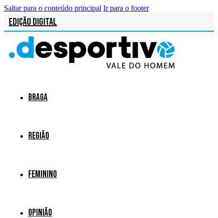
Saltar para o conteúdo principal
Ir para o footer
Edição Digital
Braga
Região
Feminino
Opinião