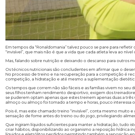
Em tempos da “Ronaldomania” talvez pouco se pare para refleti
“invisível”, que mais não é que a vida que cada atleta leva ao níve
Mas, falando sobre nutrição e deixando o descanso para outros 
Os técnicos nutricionais são concludentes em afirmar que o des
No processo de treino e na recuperação para a competição é rec
competição, a hidratação e até mesmo a suplementação dietétic
Os tempos que correm não são fáceis e as famílias vivem no seu d
seus filhos tenham rendimento desportivo, exigem dos treinadore
se puderem optam apenas que estes treinem apenas duas a três ve
almoço ou almoço foi tomado a tempo e horas, pouco interessa 
Pois é, mas este chamado treino “invisível”, conta mesmo muito 
sensação de fome antes do treino ou do jogo, privilegiando alime
Que ingiram líquidos suficientes para manter a hidratação, tudo 
criar hábitos, disponibilizando ao organismo a reposição hídrica 
líquidos e eletrólitos perdidos permitindo também a reposição e