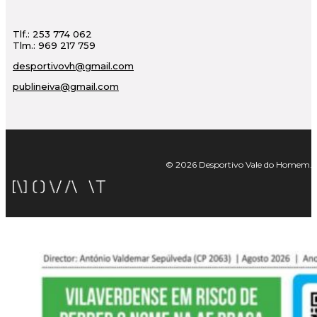
Tlf.: 253 774 062
Tlm.: 969 217 759
desportivovh@gmail.com
publineiva@gmail.com
© 2026 Desportivo Vale do Homem. Tod