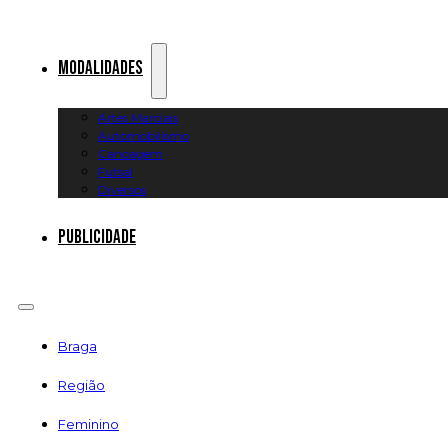
Modalidades
Artes Marciais
Automobilismo
Canoagem
Futsal
Diversos
Publicidade
Braga
Região
Feminino