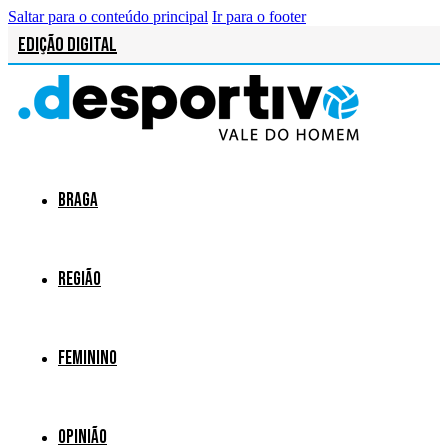
Saltar para o conteúdo principal
Ir para o footer
Edição Digital
Braga
Região
Feminino
Opinião