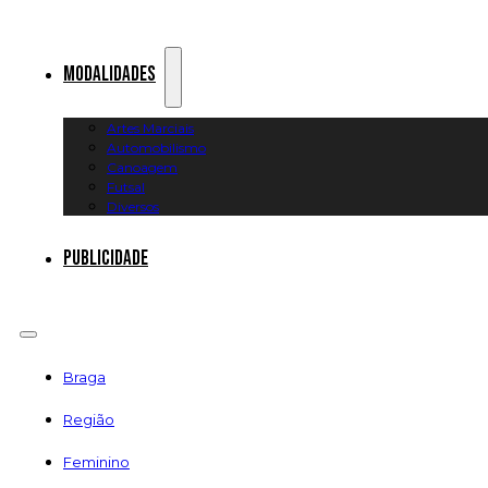
Modalidades
Artes Marciais
Automobilismo
Canoagem
Futsal
Diversos
Publicidade
Braga
Região
Feminino