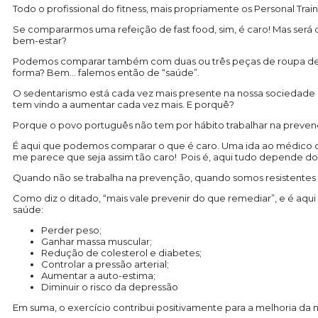
Todo o profissional do fitness, mais propriamente os Personal T
Se compararmos uma refeição de fast food, sim, é caro! Mas será
bem-estar?
Podemos comparar também com duas ou três peças de roupa de q
forma? Bem… falemos então de “saúde”.
O sedentarismo está cada vez mais presente na nossa sociedade e 
tem vindo a aumentar cada vez mais. E porquê?
Porque o povo português não tem por hábito trabalhar na preven
É aqui que podemos comparar o que é caro. Uma ida ao médico qu
me parece que seja assim tão caro! Pois é, aqui tudo depende do
Quando não se trabalha na prevenção, quando somos resistentes à 
Como diz o ditado, “mais vale prevenir do que remediar”, e é aqui
saúde:
Perder peso;
Ganhar massa muscular;
Redução de colesterol e diabetes;
Controlar a pressão arterial;
Aumentar a auto-estima;
Diminuir o risco da depressão
Em suma, o exercício contribui positivamente para a melhoria da 