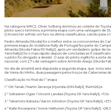
Na categoria WRC2, Oliver Solberg dominou ao volante do Toyota G
piloto sueco terminou a primeira etapa com uma vantagem de 53
(Citroën) ter sofrido um furo na última classificativa, caindo para o 
Pedro Almeida (Skoda) foi o melhor entre os concorrentes do Camp
primeira etapa do Vodafone Rally de Portugal fez parte do Campe
Almeida (Skoda Fabia RS Rally2), após um verdadeiro golpe de teat
Yaris Rally2) foi o mais rápido depois de concluídas as 11 classifi
o piloto foi obrigado a desistir. O azar do piloto inglês foi a sor
nacional, com 2,7 s de vantagem sobre Armindo Araújo (Skoda Fabia
No dia de amanhã será disputada a segunda etapa, que inclui sete 
de Vieira do Minho, duas passagens pelos troços de Cabeceiras d
Classificação no final da 1.ª etapa
1.º Ott Tänak / Martin Järveoja (Hyundai i20N Rally1), 1h41m26,2s
2.º Sébastien Ogier / Vincent Landais (Toyota GR Yaris Rally1), +7,0s
3.º Takamoto Katsuta / Aaron Johnston (Toyota GR Yaris Rally1), +27,1
4.º Kalle Rovanperä / Jonne Halttunen (Toyota GR Yaris Rally1), +28,3