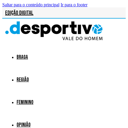
Saltar para o conteúdo principal
Ir para o footer
Edição Digital
Braga
Região
Feminino
Opinião