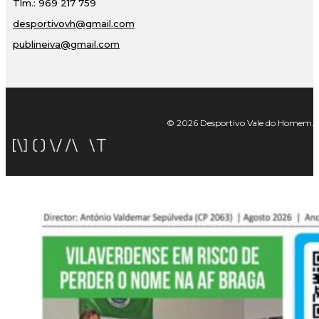
Tlm.: 969 217 759
desportivovh@gmail.com
publineiva@gmail.com
© 2026 Desportivo Vale do Homem. Tod