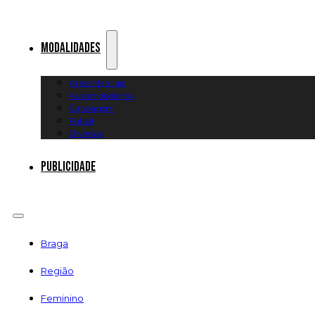
Modalidades
Artes Marciais
Automobilismo
Canoagem
Futsal
Diversos
Publicidade
Braga
Região
Feminino