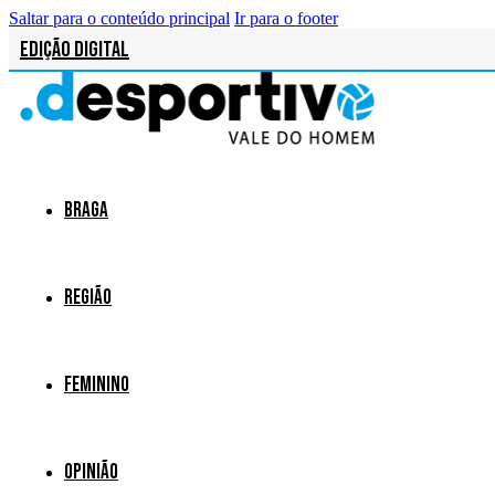
Saltar para o conteúdo principal
Ir para o footer
Edição Digital
Braga
Região
Feminino
Opinião