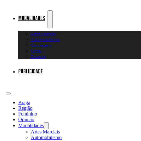
Modalidades
Artes Marciais
Automobilismo
Canoagem
Futsal
Diversos
Publicidade
Braga
Região
Feminino
Opinião
Modalidades
Artes Marciais
Automobilismo