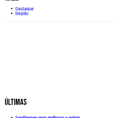
Destaque
Região
Últimas
Sandinenses quer melhorar o quinto