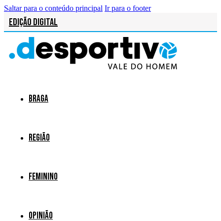
Saltar para o conteúdo principal
Ir para o footer
Edição Digital
Braga
Região
Feminino
Opinião