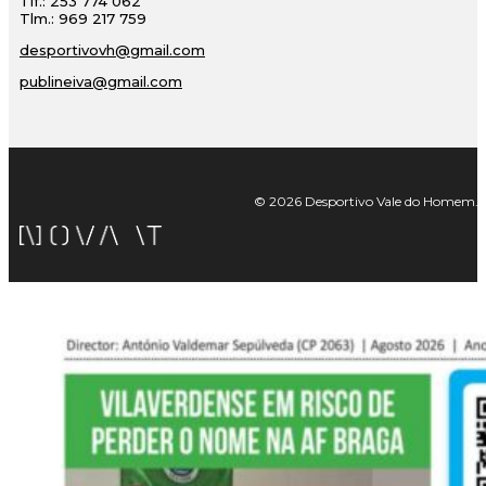
Tlf.: 253 774 062
Tlm.: 969 217 759
desportivovh@gmail.com
publineiva@gmail.com
© 2026 Desportivo Vale do Homem. Tod