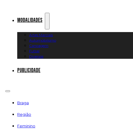
Modalidades
Artes Marciais
Automobilismo
Canoagem
Futsal
Diversos
Publicidade
Braga
Região
Feminino