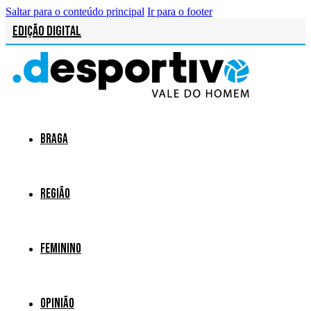
Saltar para o conteúdo principal
Ir para o footer
Edição Digital
Braga
Região
Feminino
Opinião