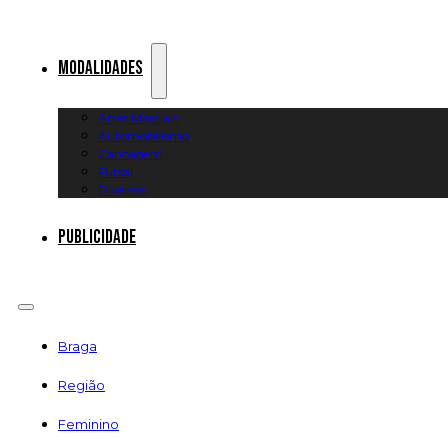
Modalidades
Artes Marciais
Automobilismo
Canoagem
Futsal
Diversos
Publicidade
Braga
Região
Feminino