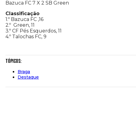
Bazuca FC 7 X 2 SB Green
Classificação
1.º Bazuca FC ,16
2.º Green, 11
3.º CF Pés Esquerdos, 11
4.º Talochas FC, 9
Tópicos:
Braga
Destaque