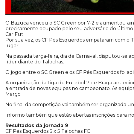
O Bazuca venceu o SC Green por 7-2 e aumentou aind
precisamente ocupado pelo seu adversário do último j
Car Fut
Por sua vez, os CF Pés Esquerdos empataram com o T
lugar.
Na passada terça-feira, dia de Carnaval, disputou-se
líder diante do Talochas.
O jogo entre o SC Green e os CF Pés Esquerdos foi adi
A organização da Liga de Futebol 7 de Braga anunciou
a entrada de novas equipas no campeonato. As equipa
Março.
No final da competição vai também ser organizada um
Informo também que estão abertas inscrições para nov
Resultados da jornada 9
CF Pés Esquerdos 5 x 5 Talochas FC