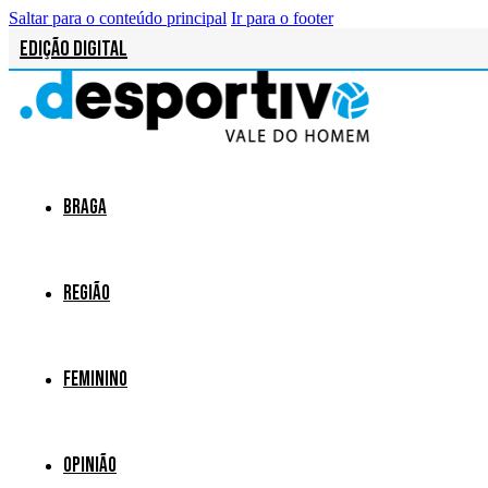
Saltar para o conteúdo principal
Ir para o footer
Edição Digital
Braga
Região
Feminino
Opinião