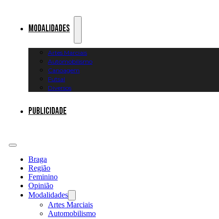
Modalidades
Artes Marciais
Automobilismo
Canoagem
Futsal
Diversos
Publicidade
Braga
Região
Feminino
Opinião
Modalidades
Artes Marciais
Automobilismo