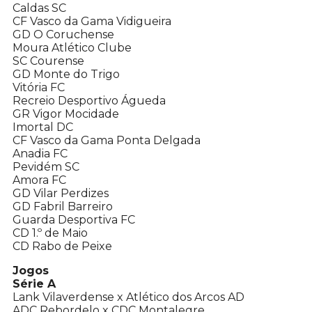
Caldas SC
CF Vasco da Gama Vidigueira
GD O Coruchense
Moura Atlético Clube
SC Courense
GD Monte do Trigo
Vitória FC
Recreio Desportivo Águeda
GR Vigor Mocidade
Imortal DC
CF Vasco da Gama Ponta Delgada
Anadia FC
Pevidém SC
Amora FC
GD Vilar Perdizes
GD Fabril Barreiro
Guarda Desportiva FC
CD 1.º de Maio
CD Rabo de Peixe
Jogos
Série A
Lank Vilaverdense x Atlético dos Arcos AD
ADC Rebordelo x CDC Montalegre