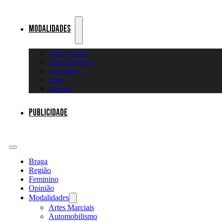
Modalidades
Artes Marciais
Automobilismo
Canoagem
Futsal
Diversos
Publicidade
Braga
Região
Feminino
Opinião
Modalidades
Artes Marciais
Automobilismo