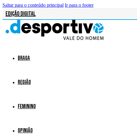
Saltar para o conteúdo principal
Ir para o footer
Edição Digital
Braga
Região
Feminino
Opinião