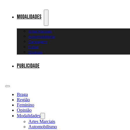
Modalidades
Artes Marciais
Automobilismo
Canoagem
Futsal
Diversos
Publicidade
Braga
Região
Feminino
Opinião
Modalidades
Artes Marciais
Automobilismo