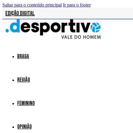
Saltar para o conteúdo principal
Ir para o footer
Edição Digital
Braga
Região
Feminino
Opinião