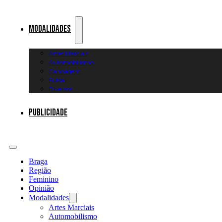
Modalidades
Artes Marciais
Automobilismo
Canoagem
Futsal
Diversos
Publicidade
Braga
Região
Feminino
Opinião
Modalidades
Artes Marciais
Automobilismo