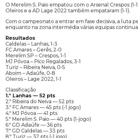
O Merelim S. Paio empatou com o Arsenal Crespos (1-1
Oleiros e a AD Lage 2022 também empataram (1-1).
Com o campeonato a entrar em fase decisiva, a luta p
enquanto na zona intermédia várias equipas continu
Resultados
Caldelas – Lanhas, 1-3
FC Amares – Gerês, 2-0
Merelim SP – Crespos, 1-1
MJ Póvoa – Pico Regalados, 3-1
Turiz – Ribeira Neiva, 0-5
Aboim – Adaúfe, 0-8
Oleiros – Lage 2022, 1-1
Classificação
1.º Lanhas — 52 pts
2.º Ribeira do Neiva — 52 pts
3.º FC Amares — 45 pts (-1 jogo)
4.º MJ Póvoa — 41 pts
5.º Merelim S. Paio — 40 pts (1-jogo)
6.º GD Adaúfe — 36 pts
7.º GD Caldelas — 33 pts
8.º Turiz — 32 pts (-1 joso)