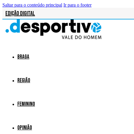
Saltar para o conteúdo principal
Ir para o footer
Edição Digital
Braga
Região
Feminino
Opinião