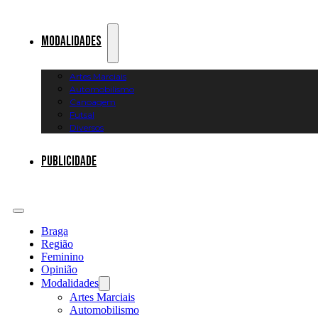
Modalidades
Artes Marciais
Automobilismo
Canoagem
Futsal
Diversos
Publicidade
Braga
Região
Feminino
Opinião
Modalidades
Artes Marciais
Automobilismo