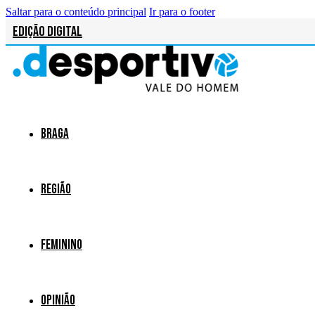
Saltar para o conteúdo principal
Ir para o footer
Edição Digital
Braga
Região
Feminino
Opinião