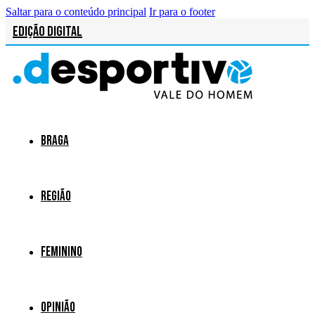
Saltar para o conteúdo principal
Ir para o footer
Edição Digital
Braga
Região
Feminino
Opinião