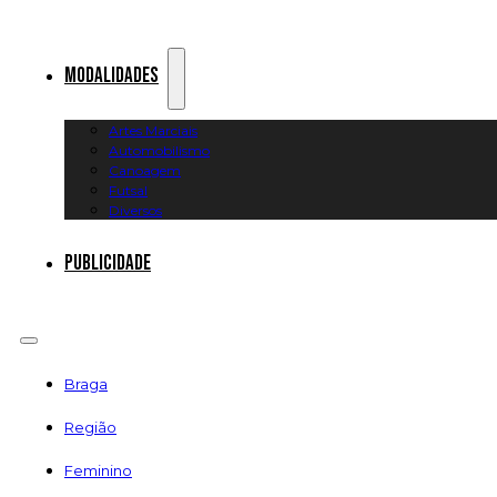
Modalidades
Artes Marciais
Automobilismo
Canoagem
Futsal
Diversos
Publicidade
Braga
Região
Feminino