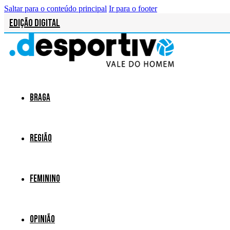
Saltar para o conteúdo principal
Ir para o footer
Edição Digital
Braga
Região
Feminino
Opinião