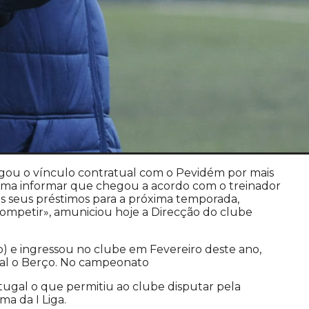
ngou o vínculo contratual com o Pevidém por mais
rma informar que chegou a acordo com o treinador
s seus préstimos para a próxima temporada,
competir», amuniciou hoje a Direcção do clube
o) e ingressou no clube em Fevereiro deste ano,
nal o Berço. No campeonato
rtugal o que permitiu ao clube disputar pela
a da I Liga.