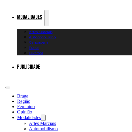
Modalidades
Artes Marciais
Automobilismo
Canoagem
Futsal
Diversos
Publicidade
Braga
Região
Feminino
Opinião
Modalidades
Artes Marciais
Automobilismo