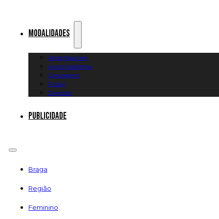
Modalidades
Artes Marciais
Automobilismo
Canoagem
Futsal
Diversos
Publicidade
Braga
Região
Feminino