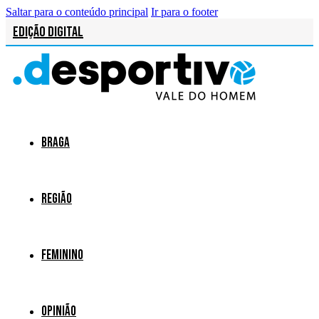
Saltar para o conteúdo principal
Ir para o footer
Edição Digital
Braga
Região
Feminino
Opinião