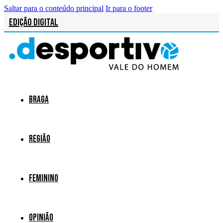
Saltar para o conteúdo principal
Ir para o footer
Edição Digital
Braga
Região
Feminino
Opinião