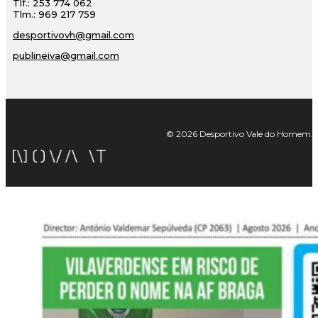
Tlf.: 253 774 062
Tlm.: 969 217 759
desportivovh@gmail.com
publineiva@gmail.com
© 2026 Desportivo Vale do Homem. Tod