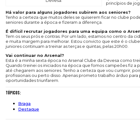
Devesa.
princípios de jo
Há valor para alguns jogadores subirem aos seniores?
Tenho a certeza que muitos deles se quiserem ficar no clube pode
seniores durante a época e fizeram a diferença.
É difícil recrutar jogadores para uma equipa como o Arse
Tem os seus prós e contras. Por um lado, estamos no centro da c
e muita margem para melhorar. Estou convicto que este é o clube
juniores continuam a treinar as terças e quintas, pelas 20h00.
Vai continuar no Arsenal?
Esta é a minha sexta época no Arsenal Clube da Devesa como trein
Quando treinei os iniciados na época que fomos campeões fiz a pr
até chegarem aos seniores. Tenho a certeza que vou cumprir, po
profissionais ou perto disso. Apenas prometo trabalho árduo para
oportunidades triunfarem.
Tópicos:
Braga
Destaque