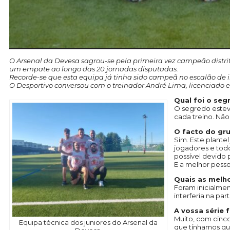
O Arsenal da Devesa sagrou-se pela primeira vez campeão distrit
um empate ao longo das 20 jornadas disputadas.
Recorde-se que esta equipa já tinha sido campeã no escalão de
O Desportivo conversou com o treinador André Lima, licenciado e
Qual foi o seg
O segredo estev
cada treino. Nã
O facto do gru
Sim. Este plante
jogadores e todo
possível devido 
E a melhor pesso
Quais as melh
Foram inicialmen
interferia na pa
A vossa série 
Muito, com cinco
Equipa técnica dos juniores do Arsenal da
que tínhamos qu