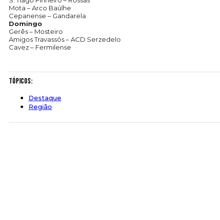
S. Tiago Pinheiro – Rossas
Mota – Arco Baúlhe
Cepanense – Gandarela
Domingo
Gerês – Mosteiro
Amigos Travassós – ACD Serzedelo
Cavez – Fermilense
Tópicos:
Destaque
Região