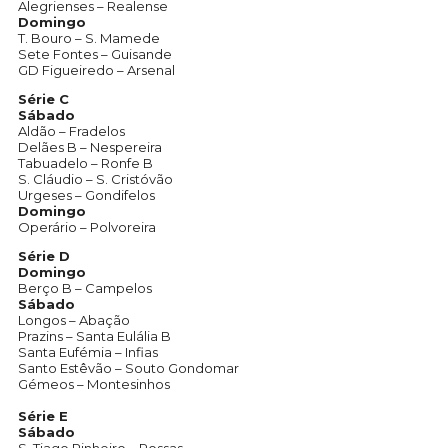
Alegrienses – Realense
Domingo
T. Bouro – S. Mamede
Sete Fontes – Guisande
GD Figueiredo – Arsenal
Série C
Sábado
Aldão – Fradelos
Delães B – Nespereira
Tabuadelo – Ronfe B
S. Cláudio – S. Cristóvão
Urgeses – Gondifelos
Domingo
Operário – Polvoreira
Série D
Domingo
Berço B – Campelos
Sábado
Longos – Abação
Prazins – Santa Eulália B
Santa Eufémia – Infias
Santo Estêvão – Souto Gondomar
Gémeos – Montesinhos
Série E
Sábado