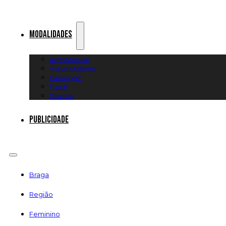
Modalidades
Artes Marciais
Automobilismo
Canoagem
Futsal
Diversos
Publicidade
Braga
Região
Feminino