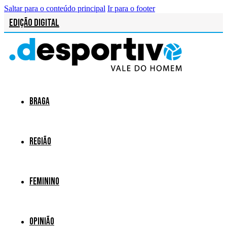
Saltar para o conteúdo principal
Ir para o footer
Edição Digital
Braga
Região
Feminino
Opinião