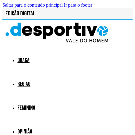
Saltar para o conteúdo principal
Ir para o footer
Edição Digital
Braga
Região
Feminino
Opinião