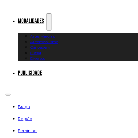
Modalidades
Artes Marciais
Automobilismo
Canoagem
Futsal
Diversos
Publicidade
Braga
Região
Feminino