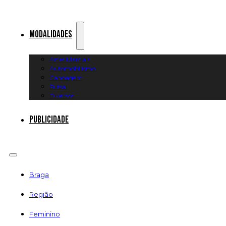
Modalidades
Artes Marciais
Automobilismo
Canoagem
Futsal
Diversos
Publicidade
Braga
Região
Feminino