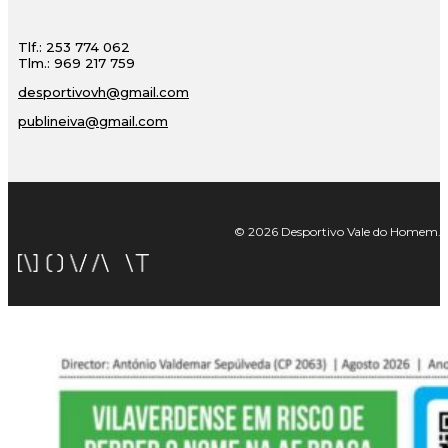
Tlf.: 253 774 062
Tlm.: 969 217 759
desportivovh@gmail.com
publineiva@gmail.com
© 2026 Desportivo Vale do Homem. Tod