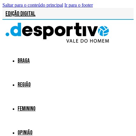
Saltar para o conteúdo principal
Ir para o footer
Edição Digital
Braga
Região
Feminino
Opinião