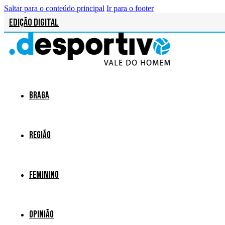
Saltar para o conteúdo principal
Ir para o footer
Edição Digital
Braga
Região
Feminino
Opinião