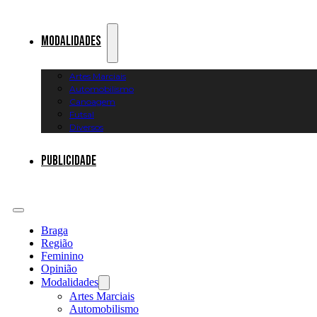
Modalidades
Artes Marciais
Automobilismo
Canoagem
Futsal
Diversos
Publicidade
Braga
Região
Feminino
Opinião
Modalidades
Artes Marciais
Automobilismo