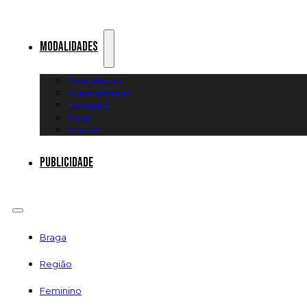
Modalidades
Artes Marciais
Automobilismo
Canoagem
Futsal
Diversos
Publicidade
Braga
Região
Feminino