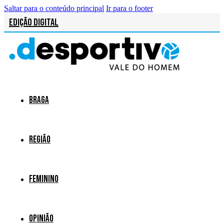
Saltar para o conteúdo principal
Ir para o footer
Edição Digital
Braga
Região
Feminino
Opinião