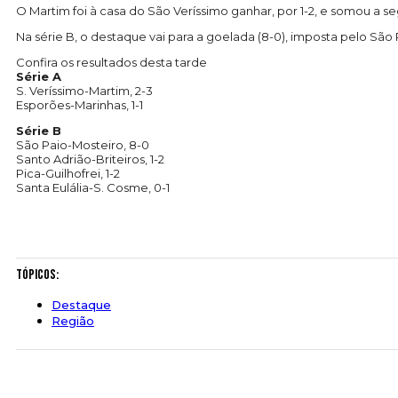
O Martim foi à casa do São Veríssimo ganhar, por 1-2, e somou a 
Na série B, o destaque vai para a goelada (8-0), imposta pelo São 
Confira os resultados desta tarde
Série A
S. Veríssimo-Martim, 2-3
Esporões-Marinhas, 1-1
Série B
São Paio-Mosteiro, 8-0
Santo Adrião-Briteiros, 1-2
Pica-Guilhofrei, 1-2
Santa Eulália-S. Cosme, 0-1
Tópicos:
Destaque
Região