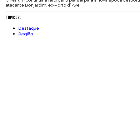
O Martim continua a reforçar o plantel para a nova época desporti
atacante Bonjardim, ex-Porto d’ Ave.
Tópicos:
Destaque
Região