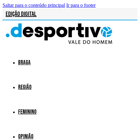
Saltar para o conteúdo principal
Ir para o footer
Edição Digital
Braga
Região
Feminino
Opinião