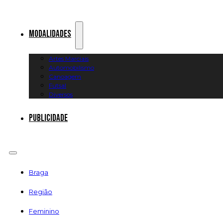
Modalidades
Artes Marciais
Automobilismo
Canoagem
Futsal
Diversos
Publicidade
Braga
Região
Feminino