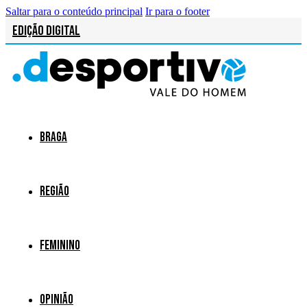
Saltar para o conteúdo principal
Ir para o footer
Edição Digital
Braga
Região
Feminino
Opinião