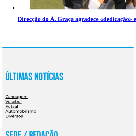
Direcção do Á. Graça agradece «dedicação» e
Últimas Notícias
Canoagem
Voleibol
Futsal
Automobilismo
Diversos
Sede / Redação