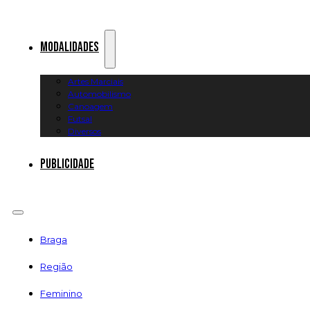
Modalidades
Artes Marciais
Automobilismo
Canoagem
Futsal
Diversos
Publicidade
Braga
Região
Feminino