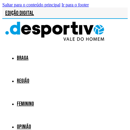
Saltar para o conteúdo principal
Ir para o footer
Edição Digital
Braga
Região
Feminino
Opinião