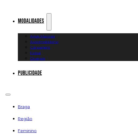
Modalidades
Artes Marciais
Automobilismo
Canoagem
Futsal
Diversos
Publicidade
Braga
Região
Feminino