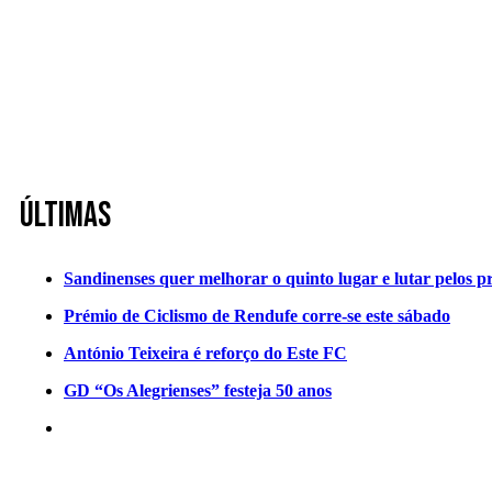
Últimas
Sandinenses quer melhorar o quinto lugar e lutar pelos p
Prémio de Ciclismo de Rendufe corre-se este sábado
António Teixeira é reforço do Este FC
GD “Os Alegrienses” festeja 50 anos