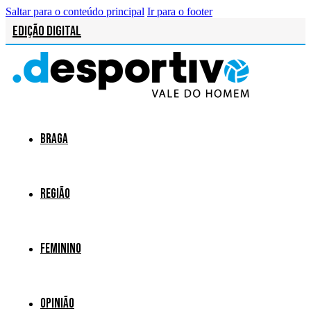
Saltar para o conteúdo principal
Ir para o footer
Edição Digital
Braga
Região
Feminino
Opinião