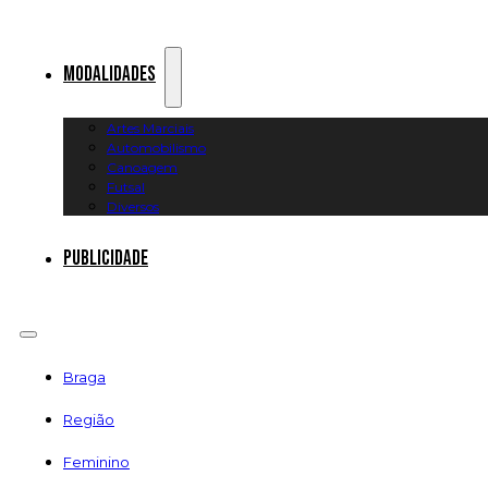
Modalidades
Artes Marciais
Automobilismo
Canoagem
Futsal
Diversos
Publicidade
Braga
Região
Feminino