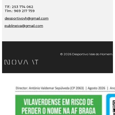
Tlf.: 253 774 062
Tlm.: 969 217 759
desportivovh@gmail.com
publineiva@gmail.com
© 2026 Desportivo Vale do Homem. Tod