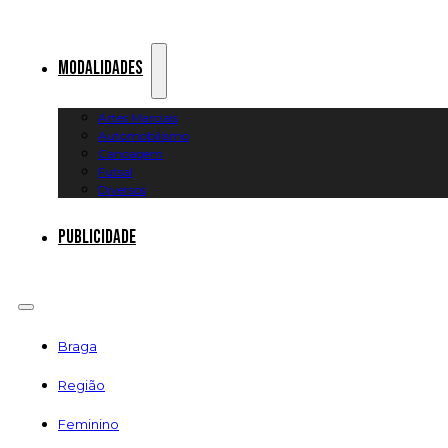
Modalidades
Artes Marciais
Automobilismo
Canoagem
Futsal
Diversos
Publicidade
Braga
Região
Feminino