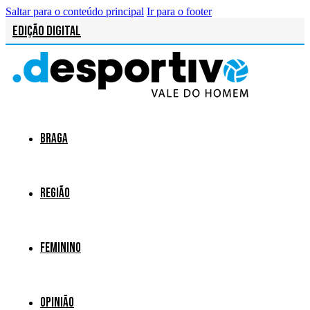
Saltar para o conteúdo principal
Ir para o footer
Edição Digital
Braga
Região
Feminino
Opinião