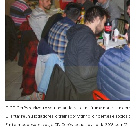
O GD Gerês realizou o seu jantar de Natal, na última noite. Um c
O jantar reuniu jogadores, o treinador Vitinho, dirigentes e sóci
Em termos desportivos, o GD Gerês fechou o ano de 2018 com 12 po