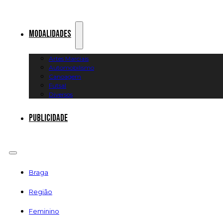
Modalidades
Artes Marciais
Automobilismo
Canoagem
Futsal
Diversos
Publicidade
Braga
Região
Feminino