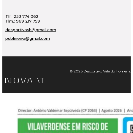
Tlf.: 253 774 062
Tlm.: 969 217 759
desportivovh@gmail.com
publineiva@gmail.com
© 2026 Desportivo Vale do Homem. Tod