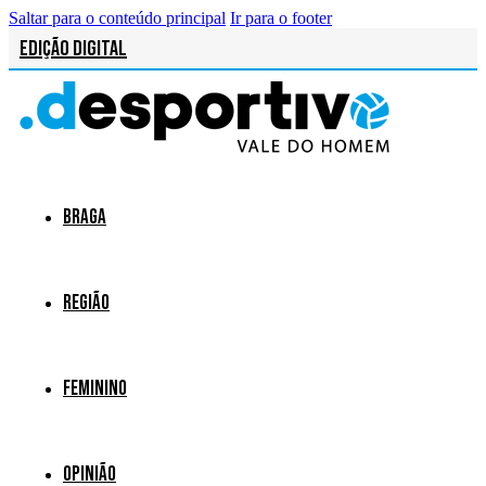
Saltar para o conteúdo principal
Ir para o footer
Edição Digital
Braga
Região
Feminino
Opinião