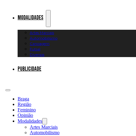
Modalidades
Artes Marciais
Automobilismo
Canoagem
Futsal
Diversos
Publicidade
Braga
Região
Feminino
Opinião
Modalidades
Artes Marciais
Automobilismo