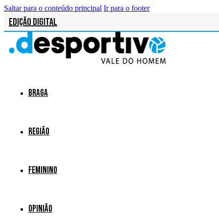
Saltar para o conteúdo principal
Ir para o footer
Edição Digital
Braga
Região
Feminino
Opinião