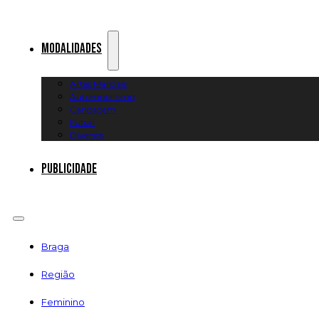
Modalidades
Artes Marciais
Automobilismo
Canoagem
Futsal
Diversos
Publicidade
Braga
Região
Feminino