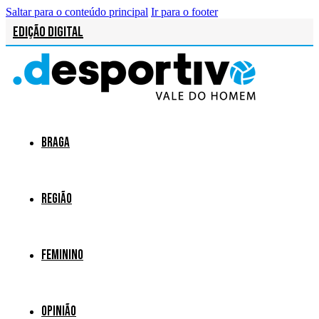
Saltar para o conteúdo principal
Ir para o footer
Edição Digital
Braga
Região
Feminino
Opinião