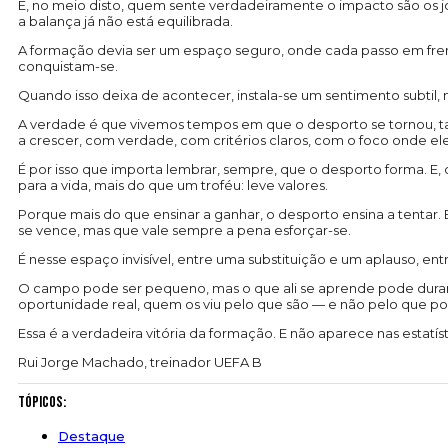
E, no meio disto, quem sente verdadeiramente o impacto são os j
a balança já não está equilibrada.
A formação devia ser um espaço seguro, onde cada passo em fren
conquistam-se.
Quando isso deixa de acontecer, instala-se um sentimento subtil, 
A verdade é que vivemos tempos em que o desporto se tornou, tamb
a crescer, com verdade, com critérios claros, com o foco onde e
É por isso que importa lembrar, sempre, que o desporto forma. E,
para a vida, mais do que um troféu: leve valores.
Porque mais do que ensinar a ganhar, o desporto ensina a tentar. E
se vence, mas que vale sempre a pena esforçar-se.
É nesse espaço invisível, entre uma substituição e um aplauso, e
O campo pode ser pequeno, mas o que ali se aprende pode durar u
oportunidade real, quem os viu pelo que são — e não pelo que p
Essa é a verdadeira vitória da formação. E não aparece nas estatíst
Rui Jorge Machado, treinador UEFA B
Tópicos:
Destaque