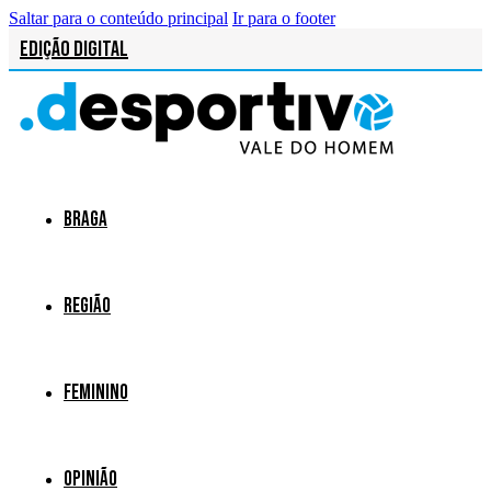
Saltar para o conteúdo principal
Ir para o footer
Edição Digital
Braga
Região
Feminino
Opinião