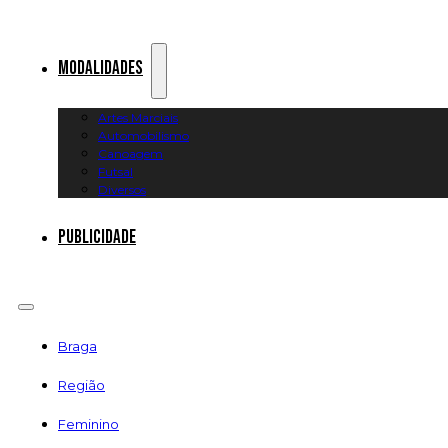
Modalidades
Artes Marciais
Automobilismo
Canoagem
Futsal
Diversos
Publicidade
Braga
Região
Feminino