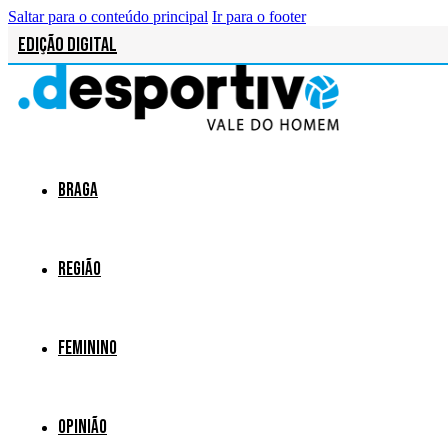
Saltar para o conteúdo principal
Ir para o footer
Edição Digital
Braga
Região
Feminino
Opinião