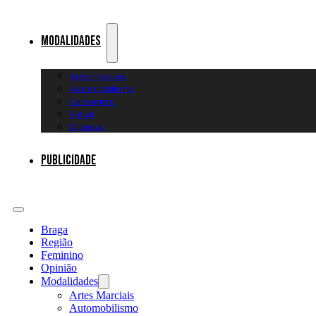
Modalidades
Artes Marciais
Automobilismo
Canoagem
Futsal
Diversos
Publicidade
Braga
Região
Feminino
Opinião
Modalidades
Artes Marciais
Automobilismo