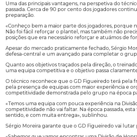
Uma das principais vantagens, na perspetiva do técni
passada. Cerca de 90 por cento dos jogadores continua
preparação.
«Conheço bem a maior parte dos jogadores, porque na 
Não foi fácil reforçar o plantel, mas também não prec
posições que era necessário reforçar e atuámos de for
Apesar do mercado praticamente fechado, Sérgio Mor
defesa-central e um avançado para completar o grup
Quanto aos objetivos traçados pela direção, o treina
uma equipa competitiva e o objetivo passa clarament
O técnico reconhece que o GD Figueiredo terá pela
pela presença de equipas com maior experiência e orç
competitividade demonstrada pelo grupo na época pas
«Temos uma equipa com pouca experiência na Divisão
competitividade não vai faltar. Na época passada, est
sentido, e com muita entrega», sublinhou.
Sérgio Moreira garante que o GD Figueiredo vai lutar p
«Sabemos que vamos encontrar uma Divisão de Honra 