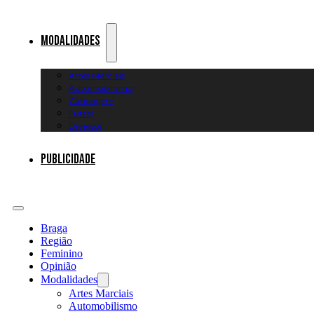
Modalidades
Artes Marciais
Automobilismo
Canoagem
Futsal
Diversos
Publicidade
Braga
Região
Feminino
Opinião
Modalidades
Artes Marciais
Automobilismo