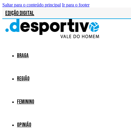
Saltar para o conteúdo principal
Ir para o footer
Edição Digital
Braga
Região
Feminino
Opinião