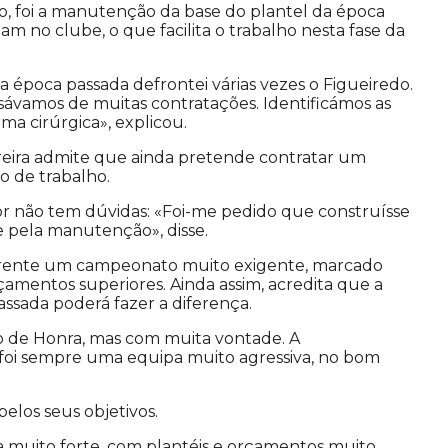
co, foi a manutenção da base do plantel da época
m no clube, o que facilita o trabalho nesta fase da
época passada defrontei várias vezes o Figueiredo.
isávamos de muitas contratações. Identificámos as
ma cirúrgica», explicou.
eira admite que ainda pretende contratar um
o de trabalho.
dor não tem dúvidas: «Foi-me pedido que construísse
e pela manutenção», disse.
 frente um campeonato muito exigente, marcado
amentos superiores. Ainda assim, acredita que a
sada poderá fazer a diferença.
 de Honra, mas com muita vontade. A
a foi sempre uma equipa muito agressiva, no bom
elos seus objetivos.
muito forte, com plantéis e orçamentos muito