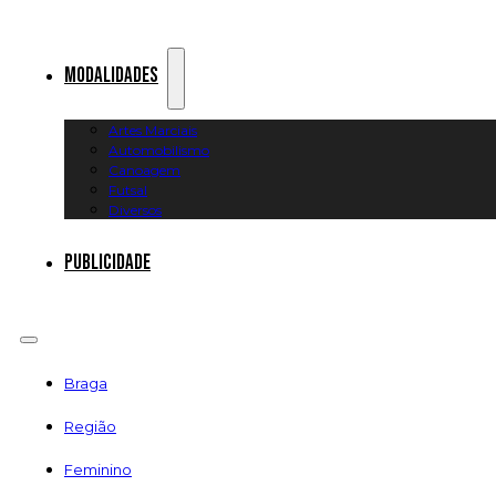
Modalidades
Artes Marciais
Automobilismo
Canoagem
Futsal
Diversos
Publicidade
Braga
Região
Feminino