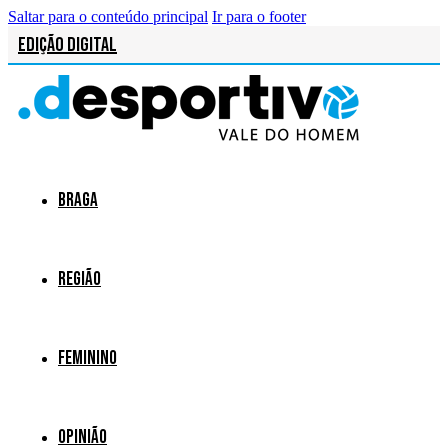
Saltar para o conteúdo principal
Ir para o footer
Edição Digital
Braga
Região
Feminino
Opinião