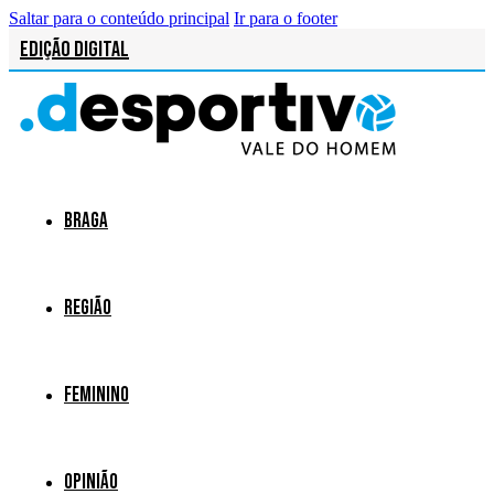
Saltar para o conteúdo principal
Ir para o footer
Edição Digital
Braga
Região
Feminino
Opinião