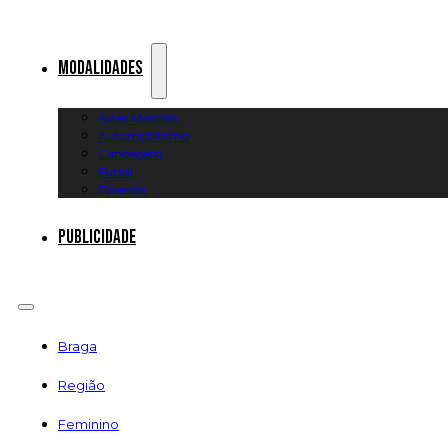
Modalidades
Artes Marciais
Automobilismo
Canoagem
Futsal
Diversos
Publicidade
Braga
Região
Feminino