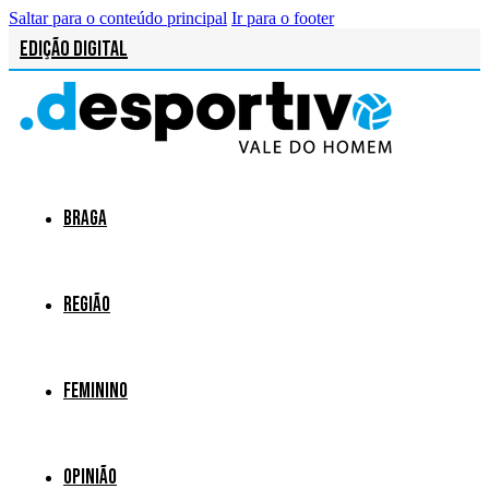
Saltar para o conteúdo principal
Ir para o footer
Edição Digital
Braga
Região
Feminino
Opinião