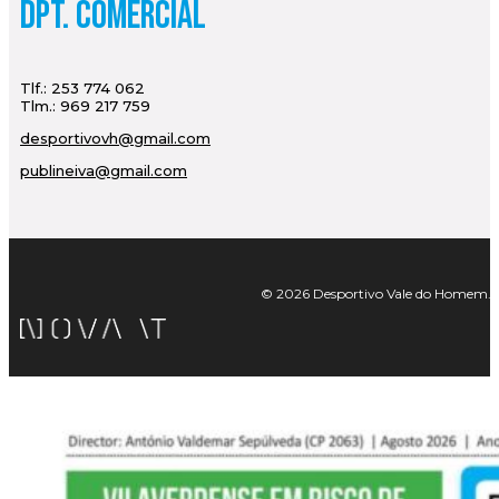
Dpt. Comercial
Tlf.: 253 774 062
Tlm.: 969 217 759
desportivovh@gmail.com
publineiva@gmail.com
© 2026 Desportivo Vale do Homem. Tod