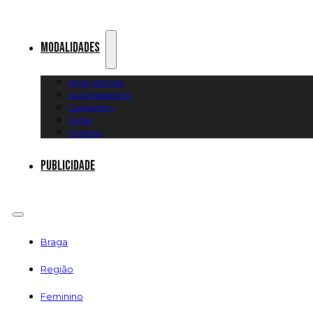
Modalidades
Artes Marciais
Automobilismo
Canoagem
Futsal
Diversos
Publicidade
Braga
Região
Feminino